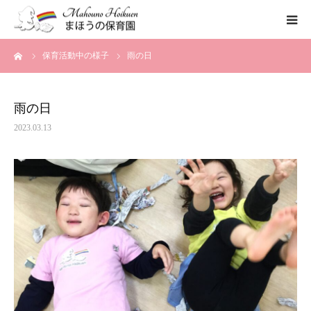
ーム
保育活動中の様子
雨の日
まほうの保育園の想い
保育内容
雨の日
2023.03.13
各園のご紹介
一時保育について