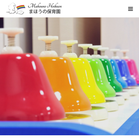
まほうの保育園の想い
保育内容
各園のご紹介
忙しいお父さんお母さんにも ”まほ
う” をかけます。
一時保育について
時間も笑顔も増える ”まほう”