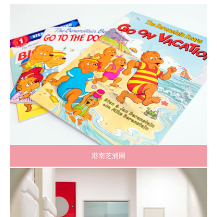
港南芝浦園