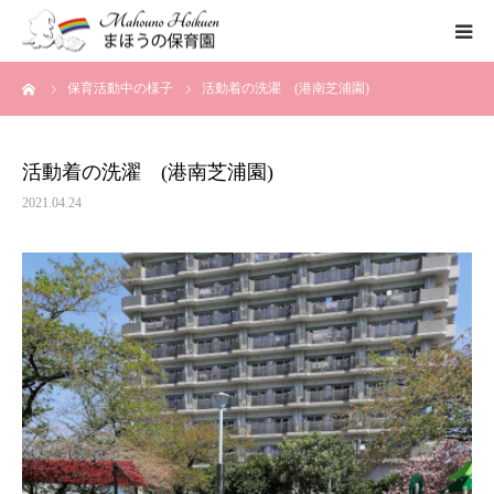
ーム
保育活動中の様子
活動着の洗濯 (港南芝浦園)
まほうの保育園の想い
保育内容
活動着の洗濯 (港南芝浦園)
2021.04.24
各園のご紹介
一時保育について