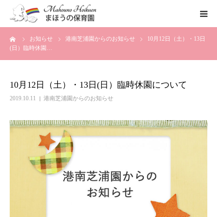
ーム
お知らせ
港南芝浦園からのお知らせ
10月12日（土）・13日
まほうの保育園の想い
(日）臨時休園…
保育内容
10月12日（土）・13日(日）臨時休園について
各園のご紹介
2019.10.11
港南芝浦園からのお知らせ
一時保育について