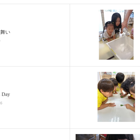
見舞い
9
h Day
26