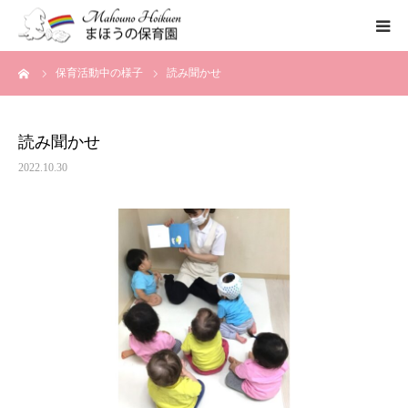
ーム
保育活動中の様子
読み聞かせ
まほうの保育園の想い
保育内容
読み聞かせ
2022.10.30
各園のご紹介
一時保育について