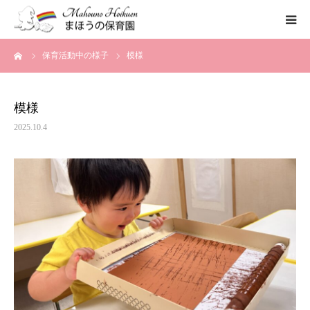
ーム
保育活動中の様子
模様
まほうの保育園の想い
保育内容
模様
2025.10.4
各園のご紹介
一時保育について