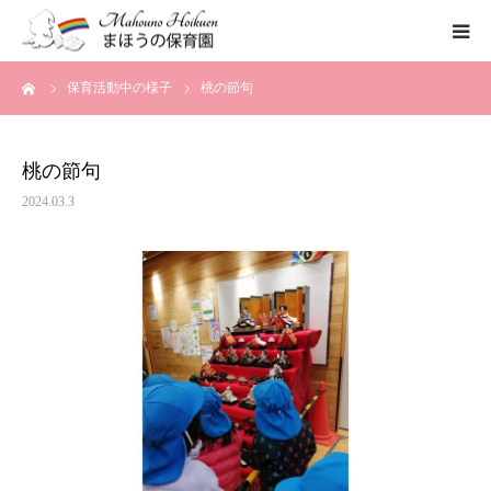
ーム
保育活動中の様子
桃の節句
まほうの保育園の想い
保育内容
桃の節句
2024.03.3
各園のご紹介
一時保育について