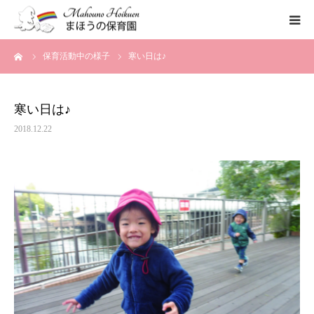
ーム
保育活動中の様子
寒い日は♪
まほうの保育園の想い
保育内容
寒い日は♪
2018.12.22
各園のご紹介
一時保育について