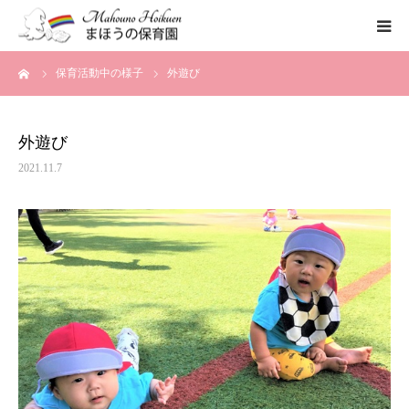
ーム
保育活動中の様子
外遊び
まほうの保育園の想い
保育内容
外遊び
2021.11.7
各園のご紹介
一時保育について