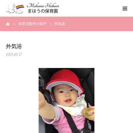
ーム
保育活動中の様子
外気浴
まほうの保育園の想い
保育内容
外気浴
2025.05.17
各園のご紹介
一時保育について