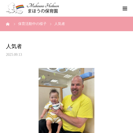
ーム
保育活動中の様子
人気者
まほうの保育園の想い
保育内容
人気者
2025.09.13
各園のご紹介
一時保育について