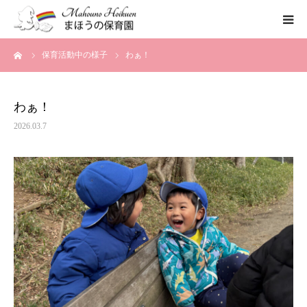
ーム
保育活動中の様子
わぁ！
まほうの保育園の想い
保育内容
わぁ！
2026.03.7
各園のご紹介
一時保育について