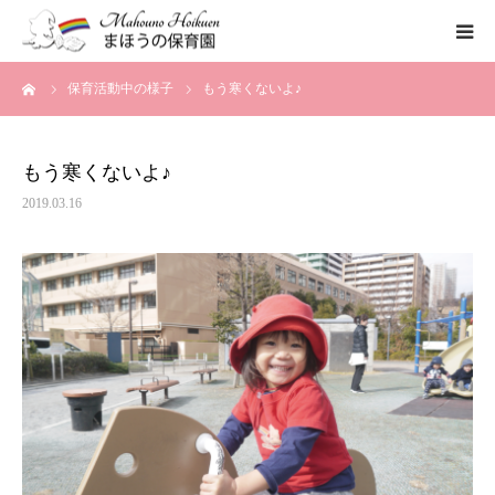
ーム
保育活動中の様子
もう寒くないよ♪
まほうの保育園の想い
保育内容
もう寒くないよ♪
2019.03.16
各園のご紹介
一時保育について