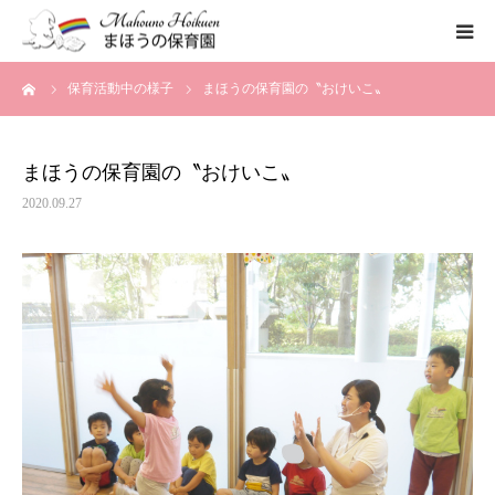
ーム
保育活動中の様子
まほうの保育園の〝おけいこ〟
まほうの保育園の想い
保育内容
まほうの保育園の〝おけいこ〟
2020.09.27
各園のご紹介
一時保育について