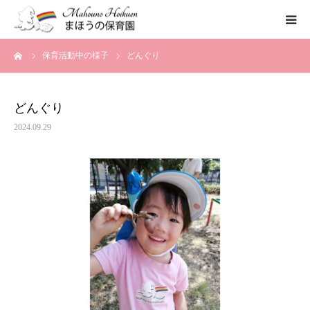
ーム
保育活動中の様子
どんぐり
まほうの保育園の想い
保育内容
どんぐり
2024.09.29
各園のご紹介
一時保育について