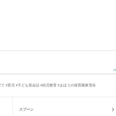
子育て #育児 #子ども英会話 #幼児教育 #まほうの保育園東雪谷
スプーン