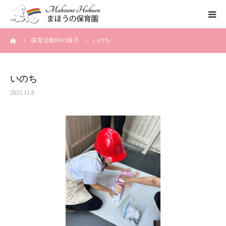
ーム
保育活動中の様子
いのち
まほうの保育園の想い
保育内容
いのち
2025.11.8
各園のご紹介
一時保育について