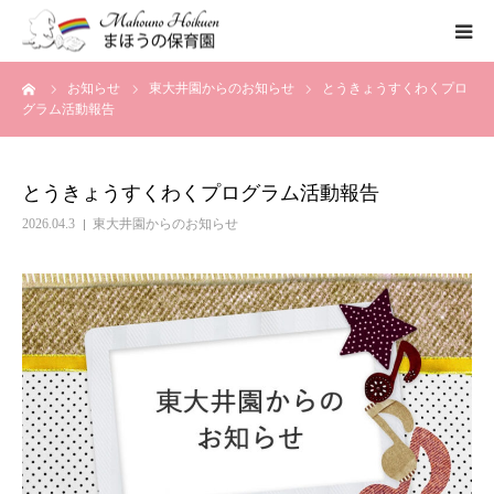
ーム
お知らせ
東大井園からのお知らせ
とうきょうすくわくプロ
まほうの保育園の想い
グラム活動報告
保育内容
とうきょうすくわくプログラム活動報告
各園のご紹介
2026.04.3
東大井園からのお知らせ
一時保育について