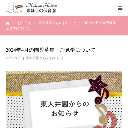
ーム
お知らせ
東大井園からのお知らせ
2024年4月の園児募集・
まほうの保育園の想い
ご見学について…
保育内容
2024年4月の園児募集・ご見学について
各園のご紹介
2023.09.27
東大井園からのお知らせ
一時保育について